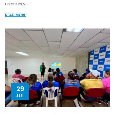
un antes y...
READ MORE
29
JUL