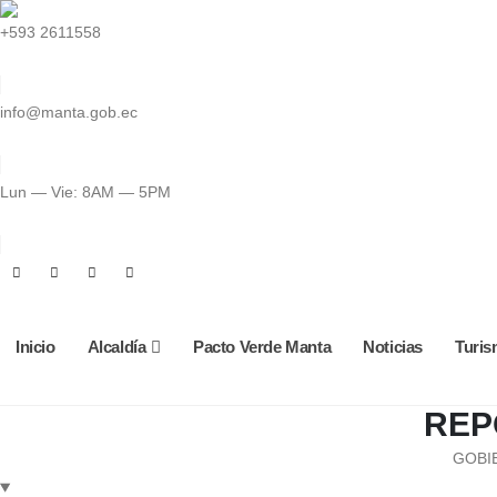
+593 2611558
info@manta.gob.ec
Lun — Vie: 8AM — 5PM
Inicio
Alcaldía
Pacto Verde Manta
Noticias
Turi
REP
GOBI