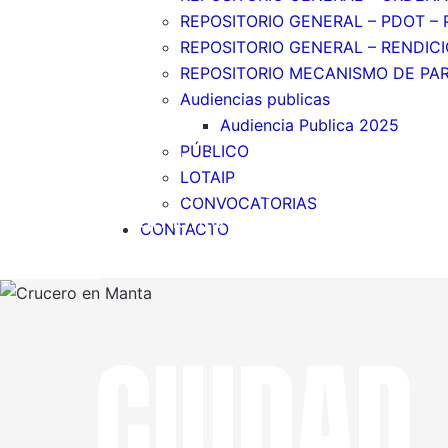
REPOSITORIO GENERAL – PDOT –
REPOSITORIO GENERAL – RENDIC
REPOSITORIO MECANISMO DE PAR
Audiencias publicas
Audiencia Publica 2025
PÚBLICO
Manta, ciudad costera de Ecuador, e
LOTAIP
comercial, resort vacacional y segu
CONVOCATORIAS
procesamiento de atún, la exportació
CONTACTO
CIUDAD