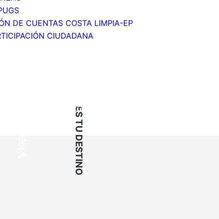
 PUGS
IÓN DE CUENTAS COSTA LIMPIA-EP
TICIPACIÓN CIUDADANA
s la más grande y poblada de Manabí, y la
ndo puerto más grande de Ecuador. Sus pri
n de café y cacao, y la elaboración de arte
ES TU DESTINO
MANTA