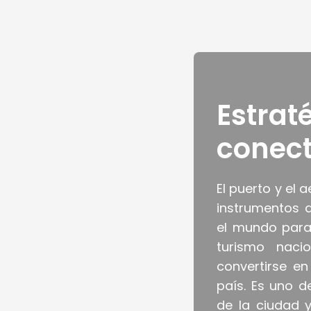
Estra
conec
El puerto y el 
instrumentos d
el mundo para 
turismo naci
convertirse en
país. Es uno d
de la ciudad y