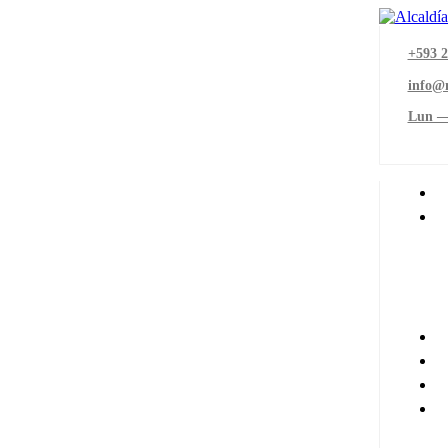
+593 2
info@
Lun —