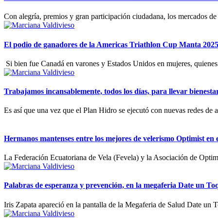
Con alegría, premios y gran participación ciudadana, los mercados de
El podio de ganadores de la Americas Triathlon Cup Manta 2025
‎
‎Si bien fue Canadá en varones y Estados Unidos en mujeres, quienes
Trabajamos incansablemente, todos los días, para llevar bienestar
Es así que una vez que el Plan Hidro se ejecutó con nuevas redes de a
Hermanos mantenses entre los mejores de velerismo Optimist en e
La Federación Ecuatoriana de Vela (Fevela) y la Asociación de Optim
Palabras de esperanza y prevención, en la megaferia Date un To
Iris Zapata apareció en la pantalla de la Megaferia de Salud Date un 