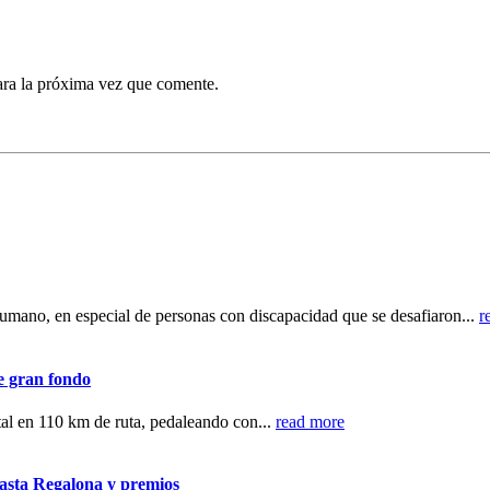
ara la próxima vez que comente.
r humano, en especial de personas con discapacidad que se desafiaron...
r
de gran fondo
tal en 110 km de ruta, pedaleando con...
read more
nasta Regalona y premios