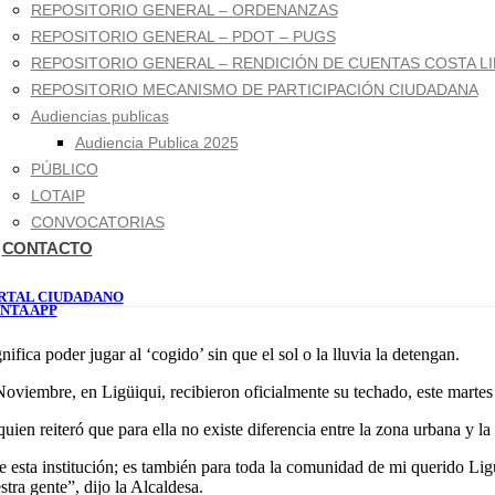
REPOSITORIO GENERAL – ORDENANZAS
REPOSITORIO GENERAL – PDOT – PUGS
REPOSITORIO GENERAL – RENDICIÓN DE CUENTAS COSTA LI
REPOSITORIO MECANISMO DE PARTICIPACIÓN CIUDADANA
Audiencias publicas
Audiencia Publica 2025
PÚBLICO
LOTAIP
CONVOCATORIAS
CONTACTO
RTAL CIUDADANO
NTA APP
fica poder jugar al ‘cogido’ sin que el sol o la lluvia la detengan.
oviembre, en Ligüiqui, recibieron oficialmente su techado, este martes
ien reiteró que para ella no existe diferencia entre la zona urbana y la 
e esta institución; es también para toda la comunidad de mi querido Ligüi
tra gente”, dijo la Alcaldesa.