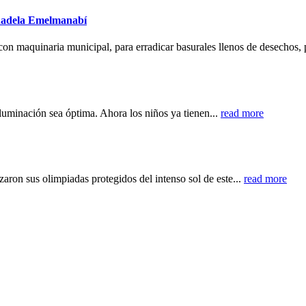
iudadela Emelmanabí
con maquinaria municipal, para erradicar basurales llenos de desechos, 
luminación sea óptima. Ahora los niños ya tienen...
read more
aron sus olimpiadas protegidos del intenso sol de este...
read more