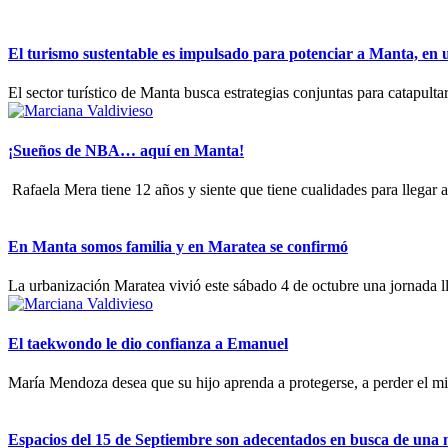
El turismo sustentable es impulsado para potenciar a Manta, en un
El sector turístico de Manta busca estrategias conjuntas para catapult
¡Sueños de NBA… aquí en Manta!
‎ ‎Rafaela Mera tiene 12 años y siente que tiene cualidades para llega
En Manta somos familia y en Maratea se confirmó
La urbanización Maratea vivió este sábado 4 de octubre una jornada ll
El taekwondo le dio confianza a Emanuel
María Mendoza desea que su hijo aprenda a protegerse, a perder el mie
Espacios del 15 de Septiembre son adecentados en busca de una