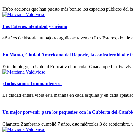
Hubo acciones que han puesto más bonito los espacios públicos del ba
Los Esteros: identidad y civismo
46 años de historia, trabajo y orgullo se viven en Los Esteros, donde
En Manta, Ciudad Americana del Deporte, la confraternidad e int
Este domingo, la Unidad Educativa Particular Guadalupe Larriva vivió 
¡Todos somos Ironmantenses!
La ciudad entera vibra esta mañana en cada esquina y en cada aplauso a
Un mejor porvenir para los pequeños con la Cubierta del Cambi
Charlotte Zambrano cumplió 7 años, este miércoles 3 de septiembre, y 