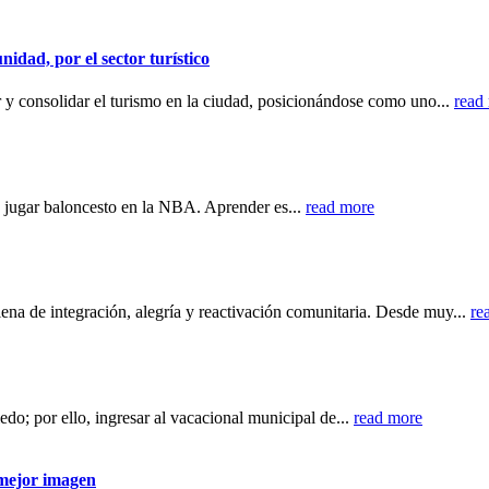
idad, por el sector turístico
ar y consolidar el turismo en la ciudad, posicionándose como uno...
read
r a jugar baloncesto en la NBA. Aprender es...
read more
ena de integración, alegría y reactivación comunitaria. Desde muy...
re
do; por ello, ingresar al vacacional municipal de...
read more
 mejor imagen