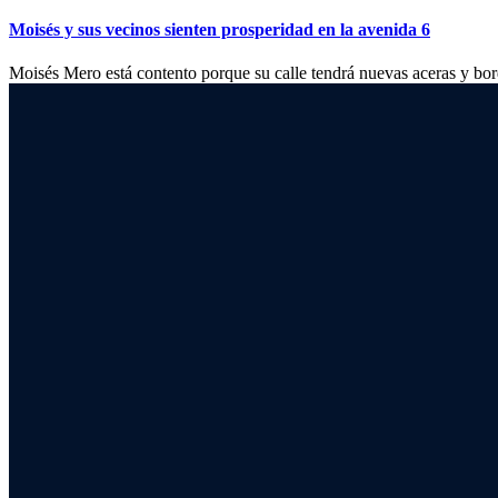
Moisés y sus vecinos sienten prosperidad en la avenida 6
Moisés Mero está contento porque su calle tendrá nuevas aceras y bordil