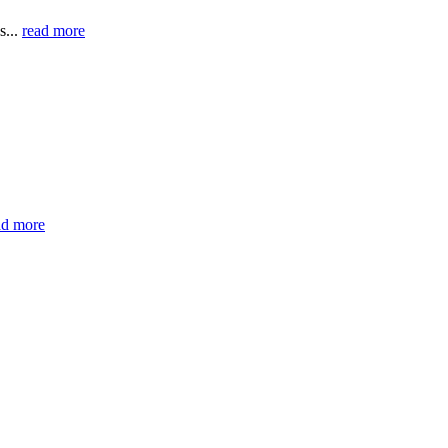
s...
read more
ad more