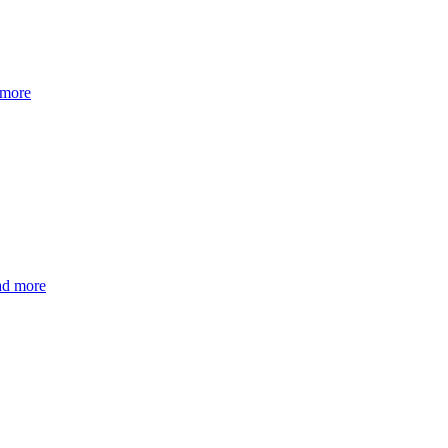
 more
ad more