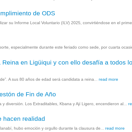
umplimiento de ODS
zar su Informe Local Voluntario (ILV) 2025, convirtiéndose en el prime
te, especialmente durante este feriado como sede, por cuarta ocasió
 Reina en Ligüiqui y con ello desafía a todos 
rde”. A sus 80 años de edad será candidata a reina...
read more
iestón de Fin de Año
y diversión. Los Extraditables, Kbana y Ají Ligero, encendieron al...
r
e hacen realidad
 Manabí, hubo emoción y orgullo durante la clausura de...
read more