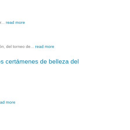
r...
read more
n, del torneo de...
read more
los certámenes de belleza del
ead more