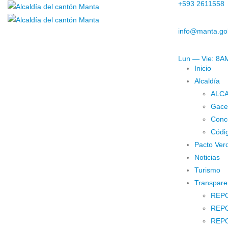
+593 2611558
info@manta.go
Lun — Vie: 8
Inicio
Alcaldía
ALC
Gacet
Conc
Códig
Pacto Ver
Noticias
Turismo
Transpare
REPO
REP
REPO