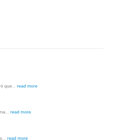
ró que...
read more
ima...
read more
o...
read more