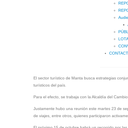
REPO
REPO
Audie
PÚB
LOTA
CON
CONTAC
El sector turístico de Manta busca estrategias conju
turísticos del país.
Para el efecto, se trabaja con la Alcaldía del Cambi
Justamente hubo una reunión este martes 23 de septi
de viajes, entre otros, quienes participaron activa
El próximo 15 de octubre habrá un recorrido por las 