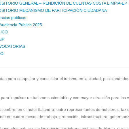
SITORIO GENERAL – RENDICIÓN DE CUENTAS COSTA LIMPIA-EP
SITORIO MECANISMO DE PARTICIPACIÓN CIUDADANA
ncias publicas
Audiencia Publica 2025
LICO
IP
VOCATORIAS
TO
ntas para catapultar y consolidar el turismo en la ciudad, posicionánd
o para impulsar un turismo sustentable y con mayor atracción para los vi
embre, en el hotel Balandra, entre representantes de hoteleros, taxis
mente en cuatro mesas de trabajo: promoción, infraestructura, gobernan
bondades naturales y las principales infraestructuras de Manta, para c