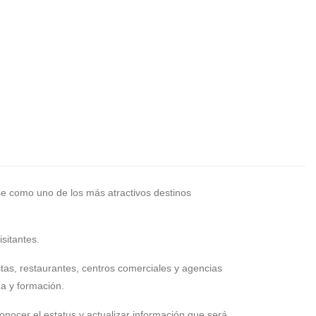
ose como uno de los más atractivos destinos
sitantes.
tas, restaurantes, centros comerciales y agencias
za y formación.
onocer el estatus y actualizar información que será