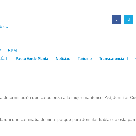
b.ec
AM — 5PM
día
Pacto Verde Manta
Noticias
Turismo
Transparencia
 la determinación que caracteriza a la mujer mantense. Así, Jennifer Ce
 Tarqui que caminaba de niña, porque para Jennifer hablar de esta parr