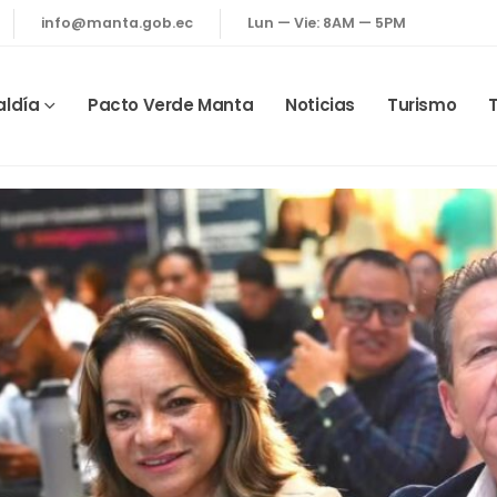
info@manta.gob.ec
Lun — Vie: 8AM — 5PM
aldía
Pacto Verde Manta
Noticias
Turismo