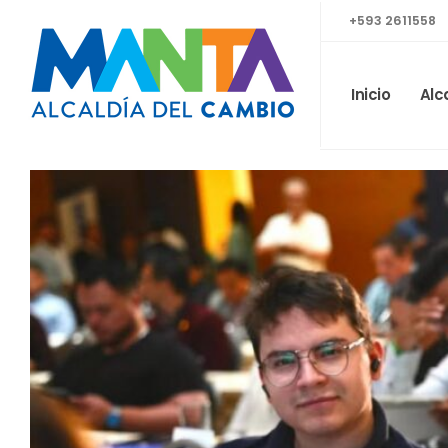
+593 2611558
Inicio
Alc