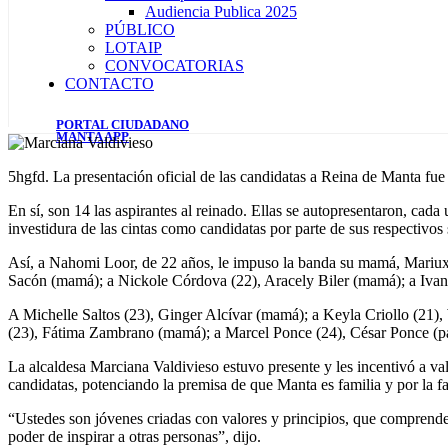
Audiencia Publica 2025
PÚBLICO
LOTAIP
CONVOCATORIAS
CONTACTO
PORTAL CIUDADANO
MANTA APP
5hgfd. La presentación oficial de las candidatas a Reina de Manta fu
En sí, son 14 las aspirantes al reinado. Ellas se autopresentaron, cada
investidura de las cintas como candidatas por parte de sus respectivos
Así, a Nahomi Loor, de 22 años, le impuso la banda su mamá, Mariux
Sacón (mamá); a Nickole Córdova (22), Aracely Biler (mamá); a Iv
A Michelle Saltos (23), Ginger Alcívar (mamá); a Keyla Criollo (21
(23), Fátima Zambrano (mamá); a Marcel Ponce (24), César Ponce (p
La alcaldesa Marciana Valdivieso estuvo presente y les incentivó a val
candidatas, potenciando la premisa de que Manta es familia y por la f
“Ustedes son jóvenes criadas con valores y principios, que comprenden
poder de inspirar a otras personas”, dijo.