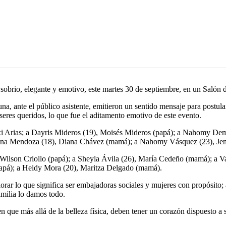
e sobrio, elegante y emotivo, este martes 30 de septiembre, en un Saló
 una, ante el público asistente, emitieron un sentido mensaje para postul
 seres queridos, lo que fue el aditamento emotivo de este evento.
i Arias; a Dayris Mideros (19), Moisés Mideros (papá); a Nahomy Deme
anna Mendoza (18), Diana Chávez (mamá); a Nahomy Vásquez (23), Jen
), Wilson Criollo (papá); a Sheyla Ávila (26), María Cedeño (mamá); a
apá); a Heidy Mora (20), Maritza Delgado (mamá).
orar lo que significa ser embajadoras sociales y mujeres con propósito; 
amilia lo damos todo.
 que más allá de la belleza física, deben tener un corazón dispuesto a 