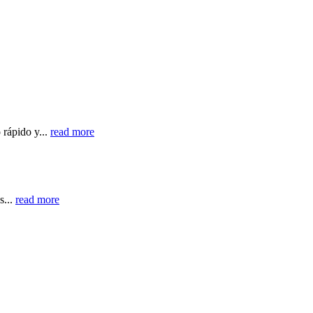
 rápido y...
read more
s...
read more