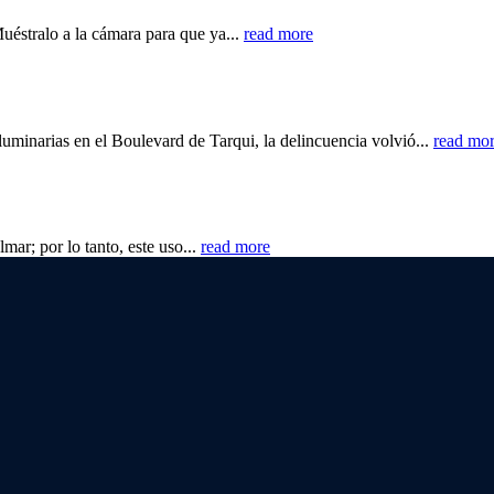
Muéstralo a la cámara para que ya...
read more
minarias en el Boulevard de Tarqui, la delincuencia volvió...
read mo
lmar; por lo tanto, este uso...
read more