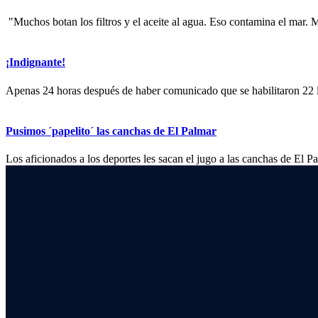
‎
‎"Muchos botan los filtros y el aceite al agua. Eso contamina el mar. 
¡Indignante!
Apenas 24 horas después de haber comunicado que se habilitaron 22 lu
Pusimos ´papelito´ las canchas de El Palmar
‎Los aficionados a los deportes les sacan el jugo a las canchas de El Pa